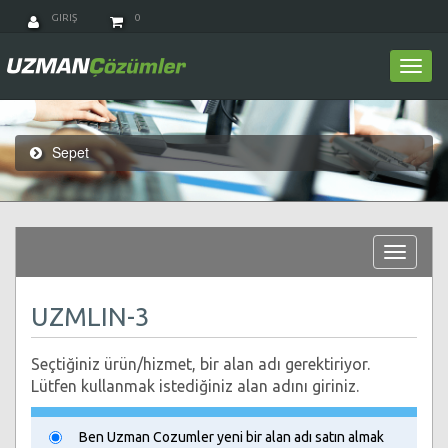
GIRIŞ
0
Togg
navi
Sepet
Toggle
navigat
UZMLIN-3
Seçtiğiniz ürün/hizmet, bir alan adı gerektiriyor.
Lütfen kullanmak istediğiniz alan adını giriniz.
Ben Uzman Cozumler yeni bir alan adı satın almak