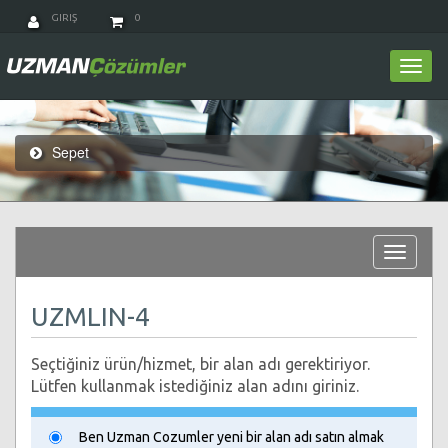
GIRIŞ
0
Togg
navi
Sepet
Toggle
navigat
UZMLIN-4
Seçtiğiniz ürün/hizmet, bir alan adı gerektiriyor.
Lütfen kullanmak istediğiniz alan adını giriniz.
Ben Uzman Cozumler yeni bir alan adı satın almak